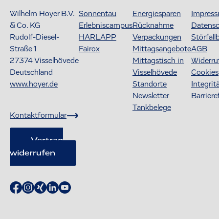
Wilhelm Hoyer B.V.
Sonnentau
Energiesparen
Impres
& Co. KG
Erlebniscampus
Rücknahme
Datens
Rudolf-Diesel-
HARLAPP
Verpackungen
Störfall
Straße 1
Fairox
Mittagsangebote
AGB
27374
Visselhövede
Mittagstisch in
Widerru
Deutschland
Visselhövede
Cookies
www.hoyer.de
Standorte
Integrit
Newsletter
Barriere
Tankbelege
Kontaktformular
Vertrag
widerrufen