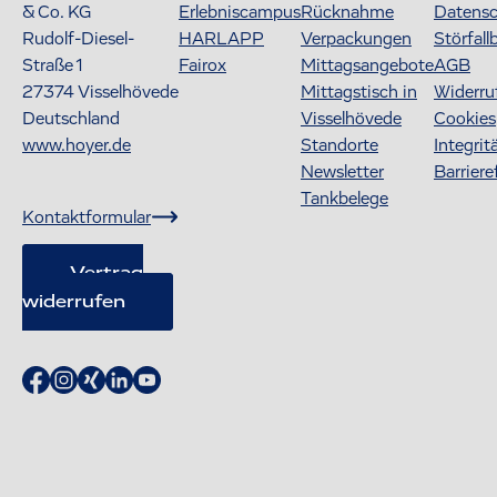
& Co. KG
Erlebniscampus
Rücknahme
Datens
Rudolf-Diesel-
HARLAPP
Verpackungen
Störfall
Straße 1
Fairox
Mittagsangebote
AGB
27374
Visselhövede
Mittagstisch in
Widerru
Deutschland
Visselhövede
Cookies
www.hoyer.de
Standorte
Integrit
Newsletter
Barriere
Tankbelege
Kontaktformular
Vertrag
widerrufen