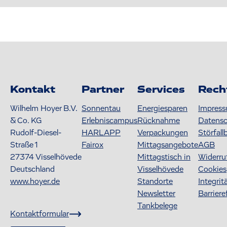
Kontakt
Partner
Services
Rech
Wilhelm Hoyer B.V.
Sonnentau
Energiesparen
Impres
& Co. KG
Erlebniscampus
Rücknahme
Datens
Rudolf-Diesel-
HARLAPP
Verpackungen
Störfall
Straße 1
Fairox
Mittagsangebote
AGB
27374
Visselhövede
Mittagstisch in
Widerru
Deutschland
Visselhövede
Cookies
www.hoyer.de
Standorte
Integrit
Newsletter
Barriere
Tankbelege
Kontaktformular