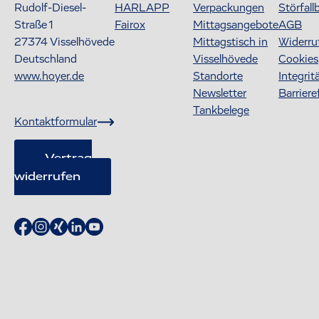
Rudolf-Diesel-
HARLAPP
Verpackungen
Störfall
Straße 1
Fairox
Mittagsangebote
AGB
27374
Visselhövede
Mittagstisch in
Widerru
Deutschland
Visselhövede
Cookies
www.hoyer.de
Standorte
Integrit
Newsletter
Barriere
Tankbelege
Kontaktformular
Vertrag
widerrufen