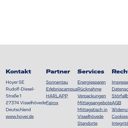
Kontakt
Partner
Services
Rech
Hoyer SE
Sonnentau
Energiesparen
Impres
Rudolf-Diesel-
Erlebniscampus
Rücknahme
Datens
Straße 1
HARLAPP
Verpackungen
Störfall
27374
Visselhövede
Fairox
Mittagsangebote
AGB
Deutschland
Mittagstisch in
Widerru
www.hoyer.de
Visselhövede
Cookies
Standorte
Integrit