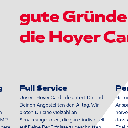
gute Gründe 
die Hoyer Ca
g
Full Service
Pe
Unsere Hoyer Card erleichtert Dir und
Bei u
Deinen Angestellten den Alltag. Wir
Anspr
n
bieten Dir eine Vielzahl an
hervo
 OMR-
Serviceangeboten, die ganz individuell
dass 
chere
auf Deine Bedürfnisse zugeschnitten
Egal 