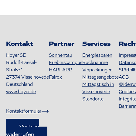
Kontakt
Partner
Services
Rech
Hoyer SE
Sonnentau
Energiesparen
Impres
Rudolf-Diesel-
Erlebniscampus
Rücknahme
Datens
Straße 1
HARLAPP
Verpackungen
Störfall
27374
Visselhövede
Fairox
Mittagsangebote
AGB
Deutschland
Mittagstisch in
Widerru
www.hoyer.de
Visselhövede
Cookies
Standorte
Integrit
Barriere
Kontaktformular
Vertrag
widerrufen