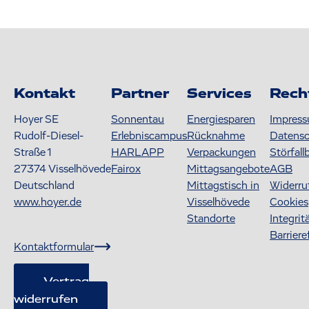
Kontakt
Partner
Services
Rech
Hoyer SE
Sonnentau
Energiesparen
Impres
Rudolf-Diesel-
Erlebniscampus
Rücknahme
Datens
Straße 1
HARLAPP
Verpackungen
Störfall
27374
Visselhövede
Fairox
Mittagsangebote
AGB
Deutschland
Mittagstisch in
Widerru
www.hoyer.de
Visselhövede
Cookies
Standorte
Integrit
Barriere
Kontaktformular
Vertrag
widerrufen