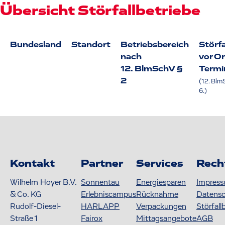
Übersicht Störfallbetriebe
Bundesland
Standort
Betriebsbereich
Störfa
nach
vor Or
12. BlmSchV §
Termi
2
(12. Blm
6.)
Kontakt
Partner
Services
Rech
Wilhelm Hoyer B.V.
Sonnentau
Energiesparen
Impres
& Co. KG
Erlebniscampus
Rücknahme
Datens
Rudolf-Diesel-
HARLAPP
Verpackungen
Störfall
Straße 1
Fairox
Mittagsangebote
AGB