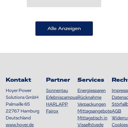
Alle Anzeigen
Kontakt
Partner
Services
Rech
Hoyer Power
Sonnentau
Energiesparen
Impres
Solutions GmbH
Erlebniscampus
Rücknahme
Datens
Palmaille 65
HARLAPP
Verpackungen
Störfall
22767
Hamburg
Fairox
Mittagsangebote
AGB
Deutschland
Mittagstisch in
Widerru
www.hoyer.de
Visselhövede
Cookies