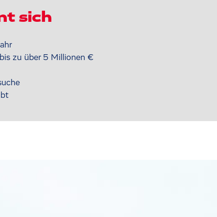
nt sich
ahr
is zu über 5 Millionen €
suche
ibt