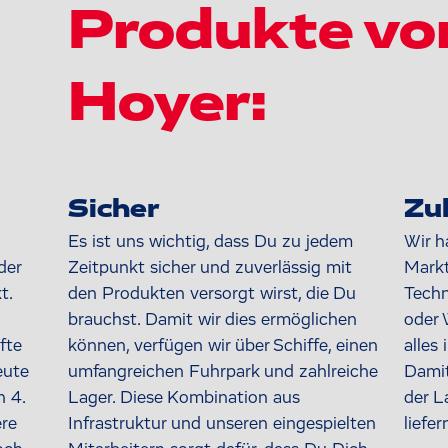
Produkte vo
Hoyer:
Sicher
Zu
Es ist uns wichtig, dass Du zu jedem
Wir h
der
Zeitpunkt sicher und zuverlässig mit
Markt
t.
den Produkten versorgt wirst, die Du
Techn
brauchst. Damit wir dies ermöglichen
oder 
fte
können, verfügen wir über Schiffe, einen
alles 
eute
umfangreichen Fuhrpark und zahlreiche
Damit
n 4.
Lager. Diese Kombination aus
der L
re
Infrastruktur und unseren eingespielten
liefer