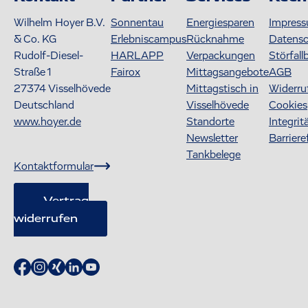
Wilhelm Hoyer B.V.
Sonnentau
Energiesparen
Impres
& Co. KG
Erlebniscampus
Rücknahme
Datens
Rudolf-Diesel-
HARLAPP
Verpackungen
Störfall
Straße 1
Fairox
Mittagsangebote
AGB
27374
Visselhövede
Mittagstisch in
Widerru
Deutschland
Visselhövede
Cookies
www.hoyer.de
Standorte
Integrit
Newsletter
Barriere
Tankbelege
Kontaktformular
Vertrag
widerrufen