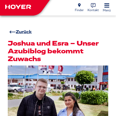
Finder
Kontakt
Menü
Zurück
J oshua und Esra – Unser
Azubiblog bekommt
Zuwachs