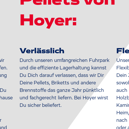
Pellets von
Hoyer:
Verlässlich
Fle
ir
Durch unseren umfangreichen Fuhrpark
Unser
en.
und die effiziente Lagerhaltung kannst
Flexi
ung
Du Dich darauf verlassen, dass wir Dir
Dein 
Deine Pellets, Briketts und andere
sowoh
 Du
Brennstoffe das ganze Jahr pünktlich
auch 
uhause
und fachgerecht liefern. Bei Hoyer wirst
Holzb
Du sicher beliefert.
Kamin
Heim,
r
nach 
und
oder 