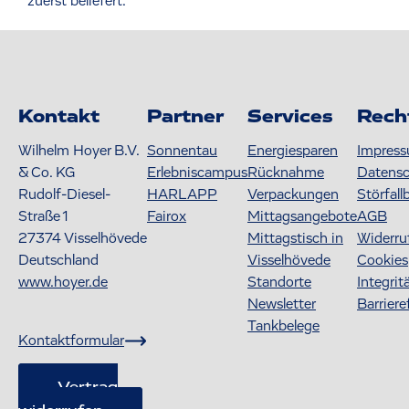
zuerst beliefert.
Kontakt
Partner
Services
Rech
Wilhelm Hoyer B.V.
Sonnentau
Energiesparen
Impres
& Co. KG
Erlebniscampus
Rücknahme
Datens
Rudolf-Diesel-
HARLAPP
Verpackungen
Störfall
Straße 1
Fairox
Mittagsangebote
AGB
27374
Visselhövede
Mittagstisch in
Widerru
Deutschland
Visselhövede
Cookies
www.hoyer.de
Standorte
Integrit
Newsletter
Barriere
Tankbelege
Kontaktformular
Vertrag