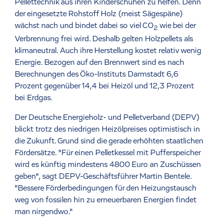
Pellettechnik aus ihren Kinderschuhen zu helfen. Denn
der eingesetzte Rohstoff Holz (meist Sägespäne)
wächst nach und bindet dabei so viel CO
wie bei der
2
Verbrennung frei wird. Deshalb gelten Holzpellets als
klimaneutral. Auch ihre Herstellung kostet relativ wenig
Energie. Bezogen auf den Brennwert sind es nach
Berechnungen des Öko-Instituts Darmstadt 6,6
Prozent gegenüber 14,4 bei Heizöl und 12,3 Prozent
bei Erdgas.
Der Deutsche Energieholz- und Pelletverband (DEPV)
blickt trotz des niedrigen Heizölpreises optimistisch in
die Zukunft. Grund sind die gerade erhöhten staatlichen
Fördersätze. "Für einen Pelletkessel mit Pufferspeicher
wird es künftig mindestens 4800 Euro an Zuschüssen
geben", sagt DEPV-Geschäftsführer Martin Bentele.
"Bessere Förderbedingungen für den Heizungstausch
weg von fossilen hin zu erneuerbaren Energien findet
man nirgendwo."