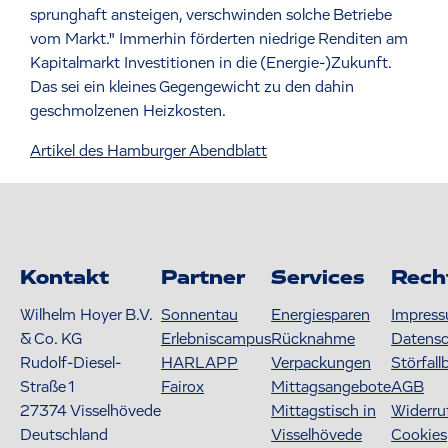
sprunghaft ansteigen, verschwinden solche Betriebe
vom Markt." Immerhin förderten niedrige Renditen am
Kapitalmarkt Investitionen in die (Energie-)Zukunft.
Das sei ein kleines Gegengewicht zu den dahin
geschmolzenen Heizkosten.
Artikel des Hamburger Abendblatt
Kontakt
Partner
Services
Rech
Wilhelm Hoyer B.V.
Sonnentau
Energiesparen
Impres
& Co. KG
Erlebniscampus
Rücknahme
Datens
Rudolf-Diesel-
HARLAPP
Verpackungen
Störfall
Straße 1
Fairox
Mittagsangebote
AGB
27374
Visselhövede
Mittagstisch in
Widerru
Deutschland
Visselhövede
Cookies