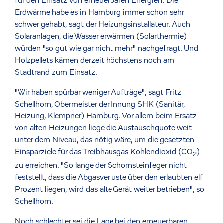
für den Einsatz von erneuerbaren Energien: Die
Erdwärme habe es in Hamburg immer schon sehr
schwer gehabt, sagt der Heizungsinstallateur. Auch
Solaranlagen, die Wasser erwärmen (Solarthermie)
würden "so gut wie gar nicht mehr" nachgefragt. Und
Holzpellets kämen derzeit höchstens noch am
Stadtrand zum Einsatz.
"Wir haben spürbar weniger Aufträge", sagt Fritz
Schellhorn, Obermeister der Innung SHK (Sanitär,
Heizung, Klempner) Hamburg. Vor allem beim Ersatz
von alten Heizungen liege die Austauschquote weit
unter dem Niveau, das nötig wäre, um die gesetzten
Einsparziele für das Treibhausgas Kohlendioxid (CO
)
2
zu erreichen. "So lange der Schornsteinfeger nicht
feststellt, dass die Abgasverluste über den erlaubten elf
Prozent liegen, wird das alte Gerät weiter betrieben", so
Schellhorn.
Noch schlechter sei die Lage bei den erneuerbaren