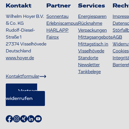
Kontakt
Partner
Services
Rech
Wilhelm Hoyer B.V.
Sonnentau
Energiesparen
Impres
& Co. KG
Erlebniscampus
Rücknahme
Datens
Rudolf-Diesel-
HARLAPP
Verpackungen
Störfall
Straße 1
Fairox
Mittagsangebote
AGB
27374
Visselhövede
Mittagstisch in
Widerru
Deutschland
Visselhövede
Cookies
www.hoyer.de
Standorte
Integrit
Newsletter
Barriere
Tankbelege
Kontaktformular
Vertrag
widerrufen