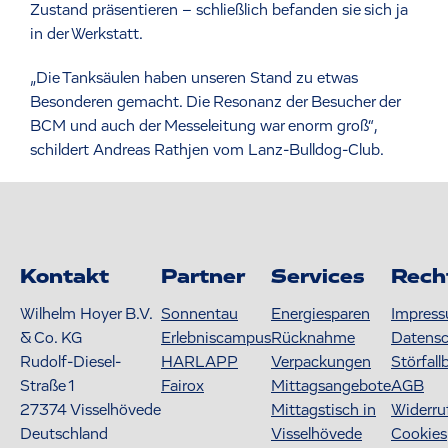
Zustand präsentieren – schließlich befanden sie sich ja
in der Werkstatt.
„Die Tanksäulen haben unseren Stand zu etwas
Besonderen gemacht. Die Resonanz der Besucher der
BCM und auch der Messeleitung war enorm groß“,
schildert Andreas Rathjen vom Lanz-Bulldog-Club.
Kontakt
Partner
Services
Rech
Wilhelm Hoyer B.V.
Sonnentau
Energiesparen
Impres
& Co. KG
Erlebniscampus
Rücknahme
Datens
Rudolf-Diesel-
HARLAPP
Verpackungen
Störfall
Straße 1
Fairox
Mittagsangebote
AGB
27374
Visselhövede
Mittagstisch in
Widerru
Deutschland
Visselhövede
Cookies