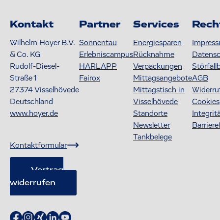
Kontakt
Partner
Services
Rech
Wilhelm Hoyer B.V.
Sonnentau
Energiesparen
Impres
& Co. KG
Erlebniscampus
Rücknahme
Datens
Rudolf-Diesel-
HARLAPP
Verpackungen
Störfall
Straße 1
Fairox
Mittagsangebote
AGB
27374
Visselhövede
Mittagstisch in
Widerru
Deutschland
Visselhövede
Cookies
www.hoyer.de
Standorte
Integrit
Newsletter
Barriere
Tankbelege
Kontaktformular
Vertrag
widerrufen