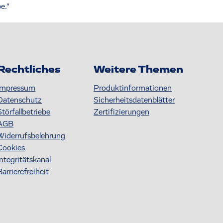
e.“
Rechtliches
Weitere Themen
Impressum
Produktinformationen
Datenschutz
S icherheitsdatenblätter
Störfallbetriebe
Zertifizierungen
AGB
Widerrufsbelehrung
Cookies
Integritätskanal
Barrierefreiheit