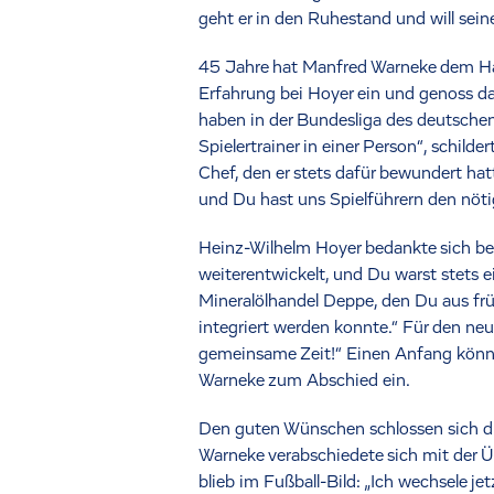
geht er in den Ruhestand und will sein
45 Jahre hat Manfred Warneke dem Hand
Erfahrung bei Hoyer ein und genoss dab
haben in der Bundesliga des deutschen
Spielertrainer in einer Person“, schi
Chef, den er stets dafür bewundert ha
und Du hast uns Spielführern den nöt
Heinz-Wilhelm Hoyer bedankte sich be
weiterentwickelt, und Du warst stets e
Mineralölhandel Deppe, den Du aus früh
integriert werden konnte.“ Für den ne
gemeinsame Zeit!“ Einen Anfang könnte
Warneke zum Abschied ein.
Den guten Wünschen schlossen sich d
Warneke verabschiedete sich mit der Üb
blieb im Fußball-Bild: „Ich wechsele je