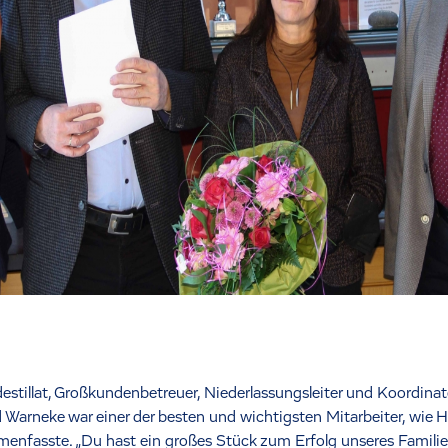
ldestillat, Großkundenbetreuer, Niederlassungsleiter und Koordinat
arneke war einer der besten und wichtigsten Mitarbeiter, wie H
menfasste. „Du hast ein großes Stück zum Erfolg unseres Famili