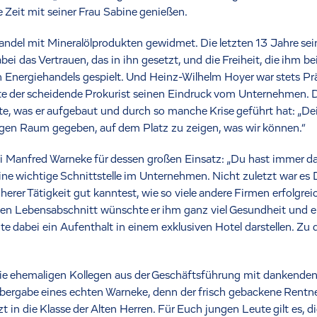
e Zeit mit seiner Frau Sabine genießen.
el mit Mineralölprodukten gewidmet. Die letzten 13 Jahre sein
ei das Vertrauen, das in ihn gesetzt, und die Freiheit, die ihm b
 Energiehandels gespielt. Und Heinz-Wilhelm Hoyer war stets Pr
lderte der scheidende Prokurist seinen Eindruck vom Unternehmen.
tte, was er aufgebaut und durch so manche Krise geführt hat: „D
igen Raum gegeben, auf dem Platz zu zeigen, was wir können.“
i Manfred Warneke für dessen großen Einsatz: „Du hast immer da
ine wichtige Schnittstelle im Unternehmen. Nicht zuletzt war es D
erer Tätigkeit gut kanntest, wie so viele andere Firmen erfolgrei
uen Lebensabschnitt wünschte er ihm ganz viel Gesundheit und e
 dabei ein Aufenthalt in einem exklusiven Hotel darstellen. Zu 
ie ehemaligen Kollegen aus der Geschäftsführung mit dankende
ergabe eines echten Warneke, denn der frisch gebackene Rentner 
tzt in die Klasse der Alten Herren. Für Euch jungen Leute gilt es, 