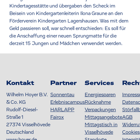
Kindertagesstätte und übergaben den Scheck im
Beisein von Kindergartenleiterin Ilona Graune an den
Förderverein Kindergarten Lagershausen. Was mit dem
Geld passieren soll, war schnell entschieden: Es soll für
die Anschaffung einer neuen Sprungmatte für die
derzeit 15 Jungen und Mädchen verwendet werden.
Kontakt
Partner
Services
Rech
Wilhelm Hoyer B.V.
Sonnentau
Energiesparen
Impres
& Co. KG
Erlebniscampus
Rücknahme
Datens
Rudolf-Diesel-
HARLAPP
Verpackungen
Störfall
Straße 1
Fairox
Mittagsangebote
AGB
27374
Visselhövede
Mittagstisch in
Widerru
Deutschland
Visselhövede
Cookies
www.hoyer.de
Standorte
Integrit