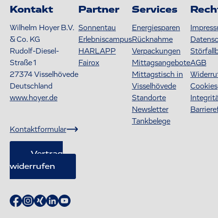
Kontakt
Partner
Services
Rech
Wilhelm Hoyer B.V.
Sonnentau
Energiesparen
Impres
& Co. KG
Erlebniscampus
Rücknahme
Datens
Rudolf-Diesel-
HARLAPP
Verpackungen
Störfall
Straße 1
Fairox
Mittagsangebote
AGB
27374
Visselhövede
Mittagstisch in
Widerru
Deutschland
Visselhövede
Cookies
www.hoyer.de
Standorte
Integrit
Newsletter
Barriere
Tankbelege
Kontaktformular
Vertrag
widerrufen