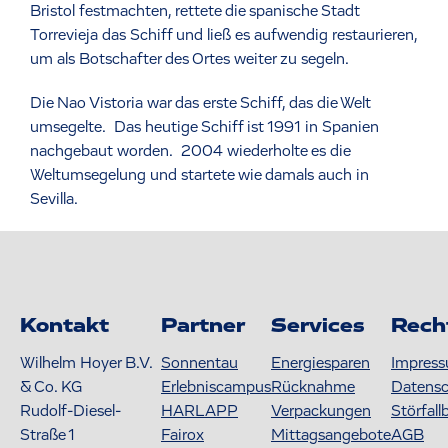
Bristol festmachten, rettete die spanische Stadt
Torrevieja das Schiff und ließ es aufwendig restaurieren,
um als Botschafter des Ortes weiter zu segeln.
Die Nao Vistoria war das erste Schiff, das die Welt
umsegelte. Das heutige Schiff ist 1991 in Spanien
nachgebaut worden. 2004 wiederholte es die
Weltumsegelung und startete wie damals auch in
Sevilla.
Kontakt
Partner
Services
Rech
Wilhelm Hoyer B.V.
Sonnentau
Energiesparen
Impres
& Co. KG
Erlebniscampus
Rücknahme
Datens
Rudolf-Diesel-
HARLAPP
Verpackungen
Störfall
Straße 1
Fairox
Mittagsangebote
AGB