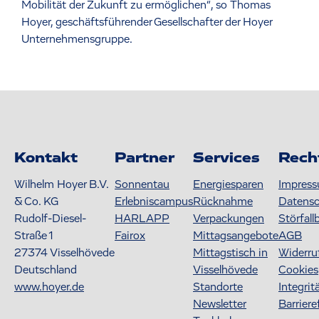
Mobilität der Zukunft zu ermöglichen“, so Thomas
Hoyer, geschäftsführender Gesellschafter der Hoyer
Unternehmensgruppe.
Kontakt
Partner
Services
Rech
Wilhelm Hoyer B.V.
Sonnentau
Energiesparen
Impres
& Co. KG
Erlebniscampus
Rücknahme
Datens
Rudolf-Diesel-
HARLAPP
Verpackungen
Störfall
Straße 1
Fairox
Mittagsangebote
AGB
27374
Visselhövede
Mittagstisch in
Widerru
Deutschland
Visselhövede
Cookies
www.hoyer.de
Standorte
Integrit
Newsletter
Barriere