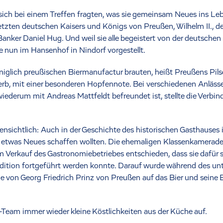
 sich bei einem Treffen fragten, was sie gemeinsam Neues ins Le
 letzten deutschen Kaisers und Königs von Preußen
,
Wilhelm II.,
nker Daniel Hug. Und weil sie alle begeistert von der deutschen B
e nun im Hansenhof in Nindorf vorgestellt.
königlich preußischen Biermanufactur brauten, heißt Preußens Pils
rb, mit einer besonderen Hopfennote. Bei verschiedenen Anlässen
wiederum mit Andreas Mattfeldt befreundet ist, stellte die Verbin
fensichtlich: Auch in der Geschichte des historischen Gasthause
d etwas Neues schaffen wollten. Die ehemaligen Klassenkamerade
 Verkauf des Gastronomiebetriebes entschieden, dass sie dafür 
radition fortgeführt werden konnte. Darauf wurde während des 
von Georg Friedrich Prinz von Preußen auf das Bier und seine E
Team immer wieder kleine Köstlichkeiten aus der Küche auf.