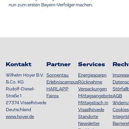
nun zum ersten Bayern-Verfolger machen.
Kontakt
Partner
Services
Rech
Wilhelm Hoyer B.V.
Sonnentau
Energiesparen
Impres
& Co. KG
Erlebniscampus
Rücknahme
Datens
Rudolf-Diesel-
HARLAPP
Verpackungen
Störfall
Straße 1
Fairox
Mittagsangebote
AGB
27374
Visselhövede
Mittagstisch in
Widerru
Deutschland
Visselhövede
Cookies
www.hoyer.de
Standorte
Integrit
Newsletter
Barriere