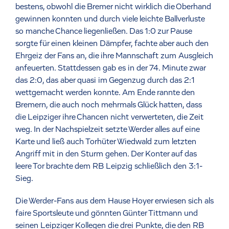
bestens, obwohl die Bremer nicht wirklich die Oberhand
gewinnen konnten und durch viele leichte Ballverluste
so manche Chance liegenließen. Das 1:0 zur Pause
sorgte für einen kleinen Dämpfer, fachte aber auch den
Ehrgeiz der Fans an, die ihre Mannschaft zum Ausgleich
anfeuerten. Stattdessen gab es in der 74. Minute zwar
das 2:0, das aber quasi im Gegenzug durch das 2:1
wettgemacht werden konnte. Am Ende rannte den
Bremern, die auch noch mehrmals Glück hatten, dass
die Leipziger ihre Chancen nicht verwerteten, die Zeit
weg. In der Nachspielzeit setzte Werder alles auf eine
Karte und ließ auch Torhüter Wiedwald zum letzten
Angriff mit in den Sturm gehen. Der Konter auf das
leere Tor brachte dem RB Leipzig schließlich den 3:1-
Sieg.
Die Werder-Fans aus dem Hause Hoyer erwiesen sich als
faire Sportsleute und gönnten Günter Tittmann und
seinen Leipziger Kollegen die drei Punkte, die den RB