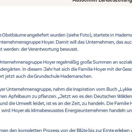
Obstbäume angeliefert wurden (siehe Foto), startete in Hademar
ternehmensgruppe Hoyer. Damit will das Unternehmen, das auch 
ht werden: der Verantwortung bewusst.
e Unternehmensgruppe Hoyer regelmäßig große Summen an soziale
ndergärten. In diesem Jahr hat sich die Familie Hoyer mit der G
ert jetzt auch die Grundschule Hademarschen.
Hoyer Unternehmensgruppe, nahm die Inspiration vom Buch „Lykk
einen Apfelbaum zu pflanzen. „Jetzt wo es den Deutschen Wäldern
nd die Umwelt leidet, ist es an der Zeit, zu handeln. Die Familie
o wird Hoyer als klimabewusstes Energieunternehmen handeln und 
men den kompletten Prozess von der Blüte bis zur Ernte erleben 