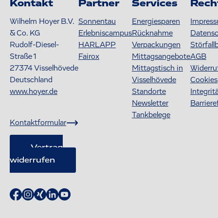
Kontakt
Partner
Services
Rech
Wilhelm Hoyer B.V.
Sonnentau
Energiesparen
Impres
& Co. KG
Erlebniscampus
Rücknahme
Datens
Rudolf-Diesel-
HARLAPP
Verpackungen
Störfall
Straße 1
Fairox
Mittagsangebote
AGB
27374
Visselhövede
Mittagstisch in
Widerru
Deutschland
Visselhövede
Cookies
www.hoyer.de
Standorte
Integrit
Newsletter
Barriere
Tankbelege
Kontaktformular
Vertrag
widerrufen