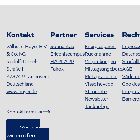
Kontakt
Partner
Services
Rech
Wilhelm Hoyer B.V.
Sonnentau
Energiesparen
Impres
& Co. KG
Erlebniscampus
Rücknahme
Datens
Rudolf-Diesel-
HARLAPP
Verpackungen
Störfall
Straße 1
Fairox
Mittagsangebote
AGB
27374
Visselhövede
Mittagstisch in
Widerru
Deutschland
Visselhövede
Cookies
www.hoyer.de
Standorte
Integrit
Newsletter
Barriere
Tankbelege
Kontaktformular
Vertrag
widerrufen