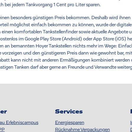
ch bei jedem Tankvorgang 1 Cent pro Liter sparen.
einen besonders günstigen Preis bekommen. Deshalb wird ihnen b
orteil möglichst einfach bekommen zu können, wurde der digital
h einen komfortablen Tankstellenfinder sowie aktuelle Angebote u
ostenlos im Google Play Store (Android) oder App Store (iOS) he
en an bemannten Hoyer Tankstellen nichts mehr im Wege: Einf
e vorzeigen und den günstigeren Preis dann wie gewohnt bar, mit
krabatt kann nicht mit anderen Ermäßigungen kombiniert werden
nstigen Tanken darf aber gerne an Freunde und Verwandte weiter
er
Services
au Erlebniscampus
Energiesparen
PP
Rücknahme Verpackungen