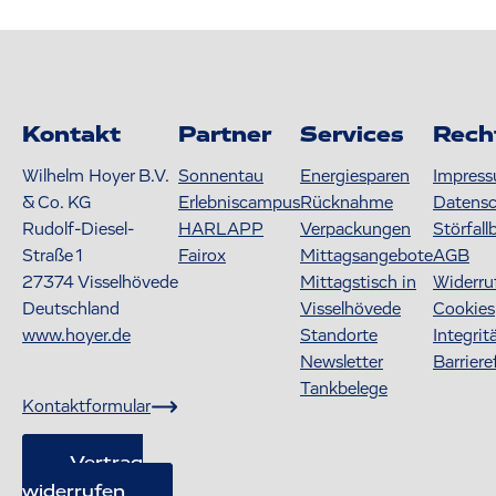
Kontakt
Partner
Services
Rech
Wilhelm Hoyer B.V.
Sonnentau
Energiesparen
Impres
& Co. KG
Erlebniscampus
Rücknahme
Datens
Rudolf-Diesel-
HARLAPP
Verpackungen
Störfall
Straße 1
Fairox
Mittagsangebote
AGB
27374
Visselhövede
Mittagstisch in
Widerru
Deutschland
Visselhövede
Cookies
www.hoyer.de
Standorte
Integrit
Newsletter
Barriere
Tankbelege
Kontaktformular
Vertrag
widerrufen