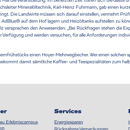
s Mal die Veranstaltung. Im beheizten Zelt trafen sich die Gäste
chsleiter Mineralöltechnik, Karl-Heinz Fuhrmann, gab einen kurze
ringt. Die Landwirte müssen sich darauf einstellen, vermehrt Pr
n, AdBlue® auf dem Hof lagern und Heizöltanks aufstellen zu kö
 Kulz versprachen den Anwesenden: „Bei Rückfragen stehen die Ex
ur Verfügung und werden versuchen, für alle Anforderungen indi
auernfrühstücks einen Hoyer-Mehrwegbecher. Wer einen solchen sp
 bekommt damit sämtliche Kaffee- und Teespezialitäten zum halbe
er
Services
au Erlebniscampus
Energiesparen
PP
Rücknahme Verpackungen