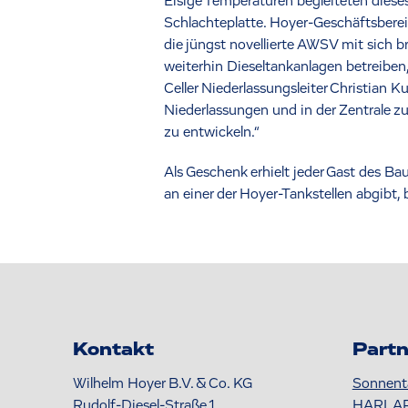
Eisige Temperaturen begleiteten diese
Schlachteplatte. Hoyer-Geschäftsberei
die jüngst novellierte AWSV mit sich b
weiterhin Dieseltankanlagen betreibe
Celler Niederlassungsleiter Christian
Niederlassungen und in der Zentrale z
zu entwickeln.“
Als Geschenk erhielt jeder Gast des B
an einer der Hoyer-Tankstellen abgibt,
Kontakt
Partn
Wilhelm Hoyer B.V. & Co. KG
Sonnent
Rudolf-Diesel-Straße 1
HARLA