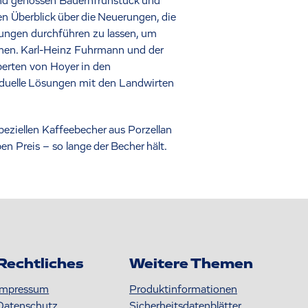
 und genossen Bauernfrühstück und
n Überblick über die Neuerungen, die
üfungen durchführen zu lassen, um
nnen. Karl-Heinz Fuhrmann und der
perten von Hoyer in den
viduelle Lösungen mit den Landwirten
eziellen Kaffeebecher aus Porzellan
n Preis – so lange der Becher hält.
Rechtliches
Weitere Themen
Impressum
Produktinformationen
Datenschutz
S icherheitsdatenblätter