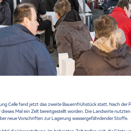
ng Celle fand jetzt das zweite Bauernfrühstück statt. Nach der 
 dieses Mal ein Zelt bereitgestellt worden. Die Landwirte nutz
über neue Vorschriften zur Lagerung wassergefährdender Stoffe.