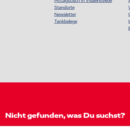
Mittagstisch in Visselhövede
Standorte
Newsletter
Tankbelege
Nicht gefunden, was Du suchst?