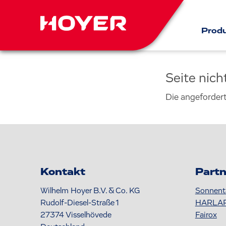
Prod
Seite nic
Die angeforder
Kontakt
Partn
Wilhelm Hoyer B.V. & Co. KG
Sonnent
Rudolf-Diesel-Straße 1
HARLA
27374
Visselhövede
Fairox