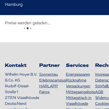
Hamburg
Preise werden geladen...
Kontakt
Partner
Services
Rech
Wilhelm Hoyer B.V.
Sonnentau
Energiesparen
Impres
& Co. KG
Erlebniscampus
Rücknahme
Datens
Rudolf-Diesel-
HARLAPP
Verpackungen
Störfall
Straße 1
Fairox
Mittagsangebote
AGB
27374
Visselhövede
Mittagstisch in
Widerru
Deutschland
Visselhövede
Cookies