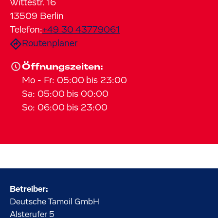
Wittestr.
16
13509
Berlin
Telefon:
+49 30 43779061
Routenplaner
Öffnungszeiten:
Mo
-
Fr
:
05:00
bis
23:00
Sa
:
05:00
bis
00:00
So
:
06:00
bis
23:00
Betreiber:
Deutsche Tamoil GmbH
Alsterufer
5