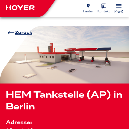
Finder
Kontakt
Menü
Zurück
HEM Tankstelle (AP) in
Berlin
Adresse: