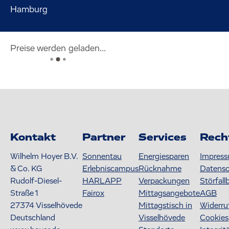
Hamburg
Preise werden geladen...
Kontakt
Partner
Services
Rech
Wilhelm Hoyer B.V.
Sonnentau
Energiesparen
Impres
& Co. KG
Erlebniscampus
Rücknahme
Datens
Rudolf-Diesel-
HARLAPP
Verpackungen
Störfall
Straße 1
Fairox
Mittagsangebote
AGB
27374
Visselhövede
Mittagstisch in
Widerru
Deutschland
Visselhövede
Cookies