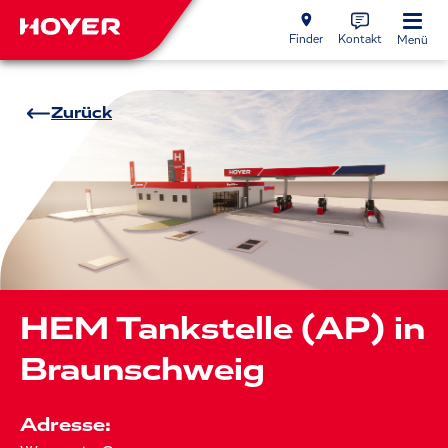
Finder
Kontakt
Menü
Zurück
HEM Tankstelle (AP) in
Braunschweig
Adresse: