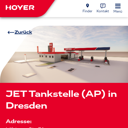
Finder
Kontakt
Menü
Zurück
JET Tankstelle (AP) in
Dresden
Adresse: