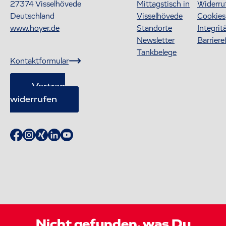
27374
Visselhövede
Mittagstisch in
Widerru
Deutschland
Visselhövede
Cookies
www.hoyer.de
Standorte
Integrit
Newsletter
Barriere
Tankbelege
Kontaktformular
Vertrag
widerrufen
Nicht gefunden, was Du