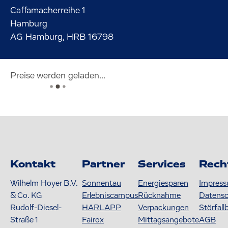
Caffamacherreihe
1
Hamburg
AG Hamburg, HRB 16798
Preise werden geladen...
Kontakt
Partner
Services
Rech
Wilhelm Hoyer B.V.
Sonnentau
Energiesparen
Impres
& Co. KG
Erlebniscampus
Rücknahme
Datens
Rudolf-Diesel-
HARLAPP
Verpackungen
Störfall
Straße 1
Fairox
Mittagsangebote
AGB