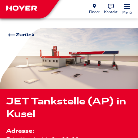
Finder
Kontakt
Menü
Zurück
JET Tankstelle (AP) in
Kusel
Adresse: