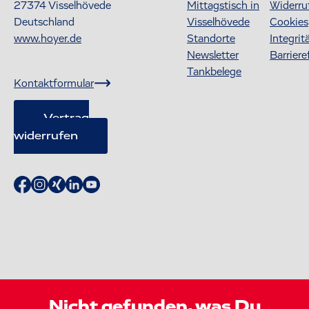
27374
Visselhövede
Mittagstisch in
Widerru
Deutschland
Visselhövede
Cookies
www.hoyer.de
Standorte
Integrit
Newsletter
Barriere
Tankbelege
Kontaktformular
Vertrag
widerrufen
Nicht gefunden, was Du