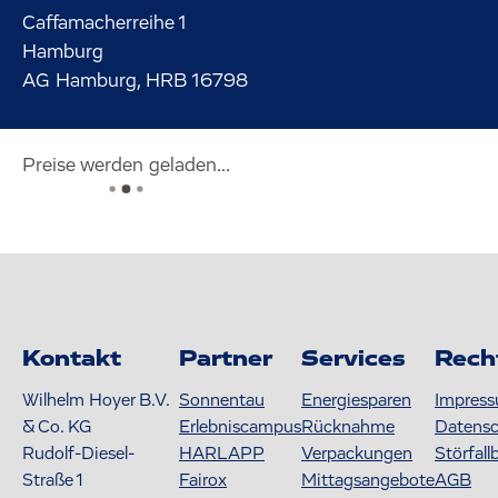
Caffamacherreihe
1
Hamburg
AG Hamburg, HRB 16798
Preise werden geladen...
Kontakt
Partner
Services
Rech
Wilhelm Hoyer B.V.
Sonnentau
Energiesparen
Impres
& Co. KG
Erlebniscampus
Rücknahme
Datens
Rudolf-Diesel-
HARLAPP
Verpackungen
Störfall
Straße 1
Fairox
Mittagsangebote
AGB