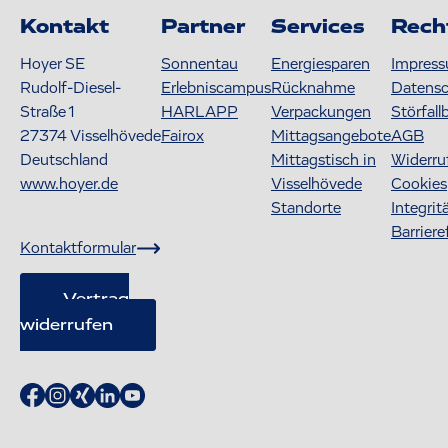
Kontakt
Partner
Services
Rech
Hoyer SE
Sonnentau
Energiesparen
Impres
Rudolf-Diesel-
Erlebniscampus
Rücknahme
Datens
Straße 1
HARLAPP
Verpackungen
Störfall
27374
Visselhövede
Fairox
Mittagsangebote
AGB
Deutschland
Mittagstisch in
Widerru
www.hoyer.de
Visselhövede
Cookies
Standorte
Integrit
Barriere
Kontaktformular
Vertrag
widerrufen