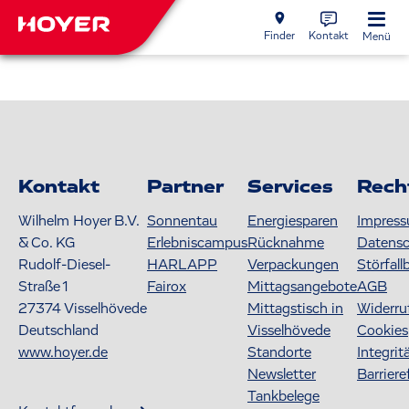
Finder
Kontakt
Menü
Kontakt
Partner
Services
Rech
Wilhelm Hoyer B.V.
Sonnentau
Energiesparen
Impres
& Co. KG
Erlebniscampus
Rücknahme
Datens
Rudolf-Diesel-
HARLAPP
Verpackungen
Störfall
Straße 1
Fairox
Mittagsangebote
AGB
27374
Visselhövede
Mittagstisch in
Widerru
Deutschland
Visselhövede
Cookies
www.hoyer.de
Standorte
Integrit
Newsletter
Barriere
Tankbelege