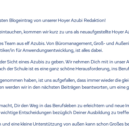
sten Blogeintrag von unserer Hoyer Azubi Redaktion!
t eintauchen, kommen wir kurz zu uns als neuaufgestellte Hoyer A
es Team aus elf Azubis. Von Büromanagement, Groß- und Außen
tiker/in für Anwendungsentwicklung, ist alles dabei.
us der Sicht eines Azubis zu geben. Wir nehmen Dich mit in unser 
ch der Schule ist es eine ganz schöne Herausforderung, ins Beru
ilgenommen haben, ist uns aufgefallen, dass immer wieder die gle
 werden wir in den nächsten Beiträgen beantworten, um eine ge
acht, Dir den Weg in das Berufsleben zu erleichtern und neue Imp
llen, wichtige Entscheidungen bezüglich Deiner Ausbildung zu tre
ern und eine kleine Unterstützung von außen kann schon Großes b