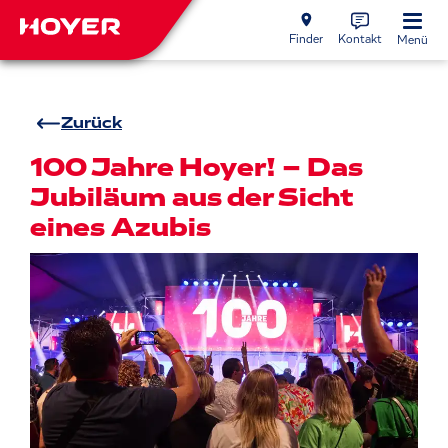
Finder
Kontakt
Menü
Zurück
100 Jahre Hoyer! – Das
Jubiläum aus der Sicht
eines Azubis