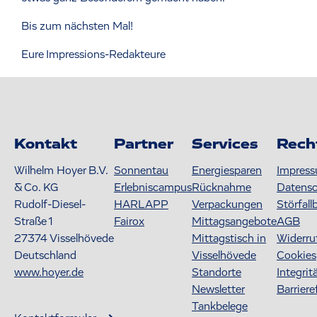
Bis zum nächsten Mal!
Eure Impressions-Redakteure
Kontakt
Partner
Services
Rech
Wilhelm Hoyer B.V.
Sonnentau
Energiesparen
Impres
& Co. KG
Erlebniscampus
Rücknahme
Datens
Rudolf-Diesel-
HARLAPP
Verpackungen
Störfall
Straße 1
Fairox
Mittagsangebote
AGB
27374
Visselhövede
Mittagstisch in
Widerru
Deutschland
Visselhövede
Cookies
www.hoyer.de
Standorte
Integrit
Newsletter
Barriere
Tankbelege