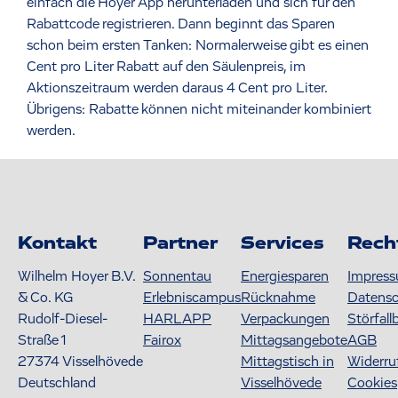
einfach die Hoyer App herunterladen und sich für den
Rabattcode registrieren. Dann beginnt das Sparen
schon beim ersten Tanken: Normalerweise gibt es einen
Cent pro Liter Rabatt auf den Säulenpreis, im
Aktionszeitraum werden daraus 4 Cent pro Liter.
Übrigens: Rabatte können nicht miteinander kombiniert
werden.
Kontakt
Partner
Services
Rech
Wilhelm Hoyer B.V.
Sonnentau
Energiesparen
Impres
& Co. KG
Erlebniscampus
Rücknahme
Datens
Rudolf-Diesel-
HARLAPP
Verpackungen
Störfall
Straße 1
Fairox
Mittagsangebote
AGB
27374
Visselhövede
Mittagstisch in
Widerru
Deutschland
Visselhövede
Cookies