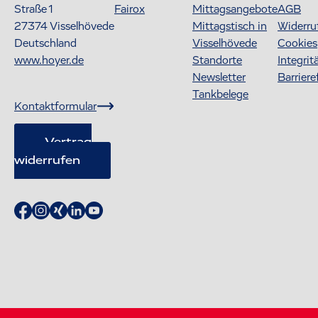
Straße 1
Fairox
Mittagsangebote
AGB
27374
Visselhövede
Mittagstisch in
Widerru
Deutschland
Visselhövede
Cookies
www.hoyer.de
Standorte
Integrit
Newsletter
Barriere
Tankbelege
Kontaktformular
Vertrag
widerrufen