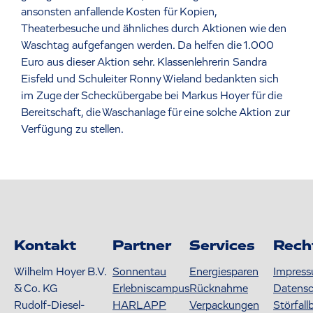
ansonsten anfallende Kosten für Kopien,
Theaterbesuche und ähnliches durch Aktionen wie den
Waschtag aufgefangen werden. Da helfen die 1.000
Euro aus dieser Aktion sehr. Klassenlehrerin Sandra
Eisfeld und Schuleiter Ronny Wieland bedankten sich
im Zuge der Scheckübergabe bei Markus Hoyer für die
Bereitschaft, die Waschanlage für eine solche Aktion zur
Verfügung zu stellen.
Kontakt
Partner
Services
Rech
Wilhelm Hoyer B.V.
Sonnentau
Energiesparen
Impres
& Co. KG
Erlebniscampus
Rücknahme
Datens
Rudolf-Diesel-
HARLAPP
Verpackungen
Störfall