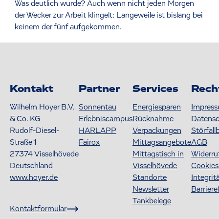
Was deutlich wurde? Auch wenn nicht jeden Morgen
der Wecker zur Arbeit klingelt: Langeweile ist bislang bei
keinem der fünf aufgekommen.
Kontakt
Partner
Services
Rech
Wilhelm Hoyer B.V.
Sonnentau
Energiesparen
Impres
& Co. KG
Erlebniscampus
Rücknahme
Datens
Rudolf-Diesel-
HARLAPP
Verpackungen
Störfall
Straße 1
Fairox
Mittagsangebote
AGB
27374
Visselhövede
Mittagstisch in
Widerru
Deutschland
Visselhövede
Cookies
www.hoyer.de
Standorte
Integrit
Newsletter
Barriere
Tankbelege
Kontaktformular