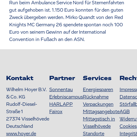
Run beim Ambulance Service Nord für Sternenfahrten
gut aufgehoben ist. 1.150 Euro konnten für den guten
Zweck übergeben werden. Mirko Quandt von den Red
Knights MC Germany 26 spendete spontan noch 100
Euro von seinem Gewinn auf der International
Convention in Fußach an den ASN.
Kontakt
Partner
Services
Rech
Wilhelm Hoyer B.V.
Sonnentau
Energiesparen
Impres
& Co. KG
Erlebniscampus
Rücknahme
Datens
Rudolf-Diesel-
HARLAPP
Verpackungen
Störfall
Straße 1
Fairox
Mittagsangebote
AGB
27374
Visselhövede
Mittagstisch in
Widerru
Deutschland
Visselhövede
Cookies
www.hoyer.de
Standorte
Integrit