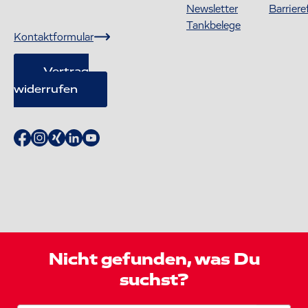
Newsletter
Barriere
Tankbelege
Kontaktformular
Vertrag
widerrufen
Nicht gefunden, was Du
suchst?