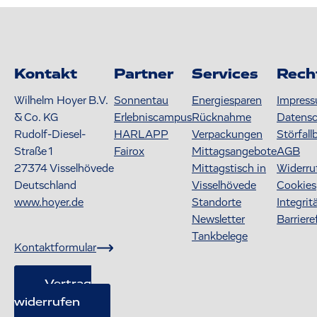
Kontakt
Partner
Services
Rech
Wilhelm Hoyer B.V.
Sonnentau
Energiesparen
Impres
& Co. KG
Erlebniscampus
Rücknahme
Datens
Rudolf-Diesel-
HARLAPP
Verpackungen
Störfall
Straße 1
Fairox
Mittagsangebote
AGB
27374
Visselhövede
Mittagstisch in
Widerru
Deutschland
Visselhövede
Cookies
www.hoyer.de
Standorte
Integrit
Newsletter
Barriere
Tankbelege
Kontaktformular
Vertrag
widerrufen