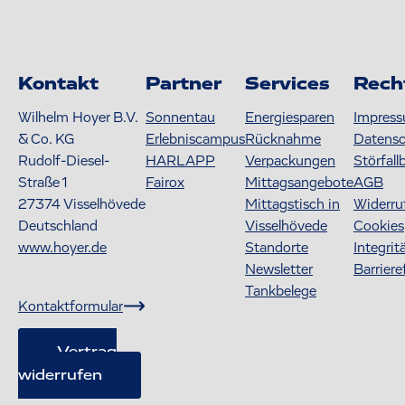
Kontakt
Partner
Services
Rech
Wilhelm Hoyer B.V.
Sonnentau
Energiesparen
Impres
& Co. KG
Erlebniscampus
Rücknahme
Datens
Rudolf-Diesel-
HARLAPP
Verpackungen
Störfall
Straße 1
Fairox
Mittagsangebote
AGB
27374
Visselhövede
Mittagstisch in
Widerru
Deutschland
Visselhövede
Cookies
www.hoyer.de
Standorte
Integrit
Newsletter
Barriere
Tankbelege
Kontaktformular
Vertrag
widerrufen