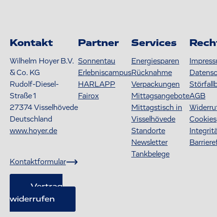
Kontakt
Partner
Services
Rech
Wilhelm Hoyer B.V.
Sonnentau
Energiesparen
Impres
& Co. KG
Erlebniscampus
Rücknahme
Datens
Rudolf-Diesel-
HARLAPP
Verpackungen
Störfall
Straße 1
Fairox
Mittagsangebote
AGB
27374
Visselhövede
Mittagstisch in
Widerru
Deutschland
Visselhövede
Cookies
www.hoyer.de
Standorte
Integrit
Newsletter
Barriere
Tankbelege
Kontaktformular
Vertrag
widerrufen