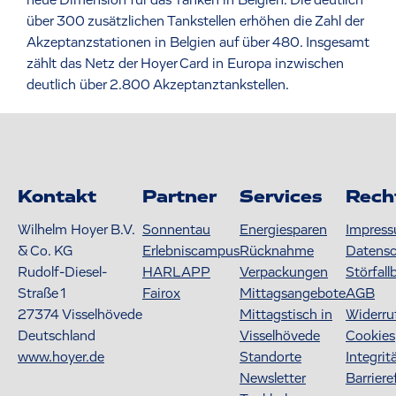
über 300 zusätzlichen Tankstellen erhöhen die Zahl der
Akzeptanzstationen in Belgien auf über 480. Insgesamt
zählt das Netz der Hoyer Card in Europa inzwischen
deutlich über 2.800 Akzeptanztankstellen.
Kontakt
Partner
Services
Rech
Wilhelm Hoyer B.V.
Sonnentau
Energiesparen
Impres
& Co. KG
Erlebniscampus
Rücknahme
Datens
Rudolf-Diesel-
HARLAPP
Verpackungen
Störfall
Straße 1
Fairox
Mittagsangebote
AGB
27374
Visselhövede
Mittagstisch in
Widerru
Deutschland
Visselhövede
Cookies
www.hoyer.de
Standorte
Integrit
Newsletter
Barriere