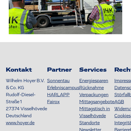
Kontakt
Partner
Services
Rech
Wilhelm Hoyer B.V.
Sonnentau
Energiesparen
Impres
& Co. KG
Erlebniscampus
Rücknahme
Datens
Rudolf-Diesel-
HARLAPP
Verpackungen
Störfall
Straße 1
Fairox
Mittagsangebote
AGB
27374
Visselhövede
Mittagstisch in
Widerru
Deutschland
Visselhövede
Cookies
www.hoyer.de
Standorte
Integrit
Newsletter
Barriere